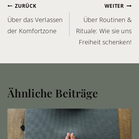
Beitragsnavigation
ZURÜCK
WEITER
Über das Verlassen
Über Routinen &
der Komfortzone
Rituale: Wie sie uns
Freiheit schenken!
Ähnliche Beiträge