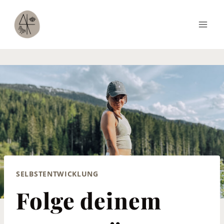
Zum
Alice Hrovat
Inhalt
springen
SELBSTENTWICKLUNG
Folge deinem