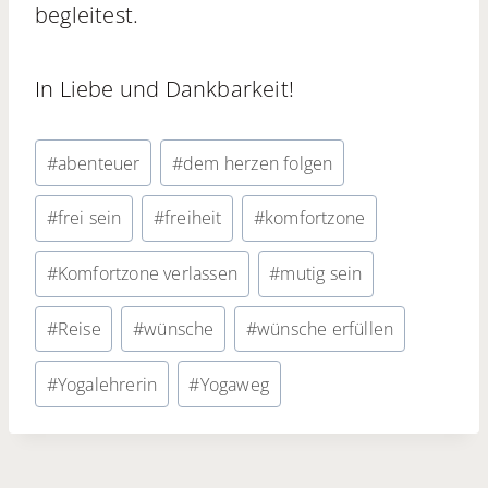
begleitest.
In Liebe und Dankbarkeit!
Schlagworte:
#
abenteuer
#
dem herzen folgen
#
frei sein
#
freiheit
#
komfortzone
#
Komfortzone verlassen
#
mutig sein
#
Reise
#
wünsche
#
wünsche erfüllen
#
Yogalehrerin
#
Yogaweg